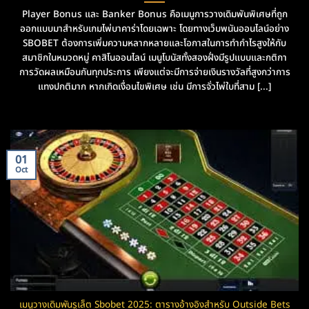
Player Bonus และ Banker Bonus คือเมนูการวางเดิมพันพิเศษที่ถูก
ออกแบบมาสำหรับเกมไพ่บาคาร่าโดยเฉพาะ โดยทางเว็บพนันออนไลน์อย่าง
SBOBET ต้องการเพิ่มความหลากหลายและโอกาสในการทำกำไรสูงให้กับ
สมาชิกในหมวดหมู่ คาสิโนออนไลน์ เมนูโบนัสทั้งสองฝั่งมีรูปแบบและกติกา
การวัดผลเหมือนกันทุกประการ เพียงแต่จะมีการจ่ายเงินรางวัลที่สูงกว่าการ
แทงปกติมาก หากเกิดเงื่อนไขพิเศษ เช่น มีการจั่วไพ่ใบที่สาม [...]
01
Oct
เมนูวางเดิมพันรูเล็ต Sbobet 2025: ตารางอ้างอิงสำหรับ Outside Bets