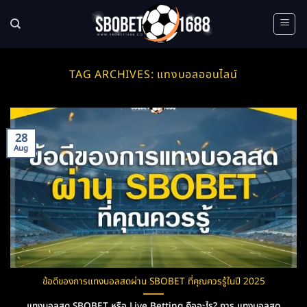
Skip
to
content
TAG ARCHIVES:
แทงบอลออนไลน์
28
Aug
ข้อดีของการแทงบอลสดผ่าน SBOBET ที่คุณควรรู้ในปี 2025
แทงบอลสด SBOBET หรือ Live Betting คืออะไร? การ แทงบอลสด