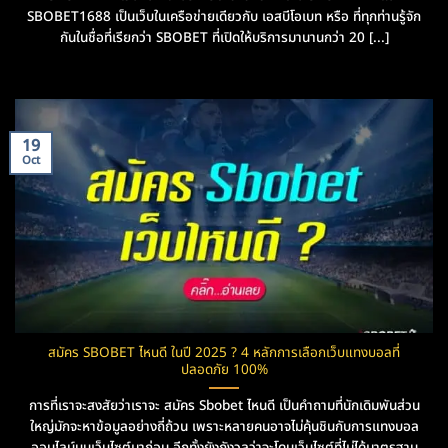
SBOBET1688 เป็นเว็บในเครือข่ายเดียวกับ เอสบีโอเบท หรือ ที่ทุกท่านรู้จัก
กันในชื่อที่เรียกว่า SBOBET ที่เปิดให้บริการมานานกว่า 20 [...]
19
Oct
สมัคร SBOBET ไหนดี ในปี 2025 ? 4 หลักการเลือกเว็บแทงบอลที่
ปลอดภัย 100%
การที่เราจะสงสัยว่าเราจะ สมัคร Sbobet ไหนดี เป็นคำถามที่นักเดิมพันส่วน
ใหญ่มักจะหาข้อมูลอย่างถี่ถ้วน เพราะหลายคนอาจไม่คุ้นชินกับการแทงบอล