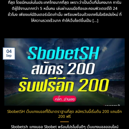
ที่สุด โดยมีคนเล่นในประเทศไทยมากที่สุด เพราะว่าเป็นเว็บที่มั่นคงมาก การัน
ตีผู้ใช้งานมากกว่า 5 หมื่นคน เล่นผ่านบนมือถือและคอมพิวเตอร์ได้ 24
ชั่วโมง เพียงแค่มีอินเตอร์เน็ตเท่านั้น เพรียบพร้อมด้วยเทคโนโลยีสมัยใหม่ ที่
ให้ความรวดเร็วมาก ทำให้เว็บไซต์ขึ้นเป็น [...]
04
Sep
SbobetSH เว็บแทงบอลที่ได้มาตราฐานที่สุด สมัครวันนี้เริ่มต้น 200 แถมอีก
200 ฟรี
Sbobetsh แทงบอล Sbobet พร้อมโปรโมชั่นดีๆ เว็บแทงบอลออนไลน์